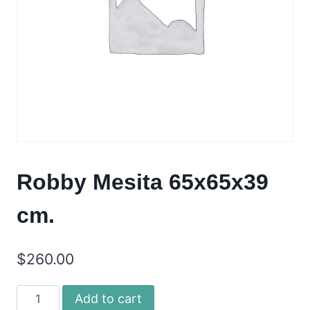
Robby Mesita 65x65x39
cm.
$
260.00
Robby
Add to cart