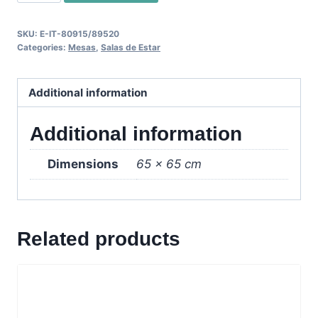
Mesita
65x65x39
SKU:
E-IT-80915/89520
cm.
Categories:
Mesas
,
Salas de Estar
quantity
Additional information
Additional information
Dimensions
65 × 65 cm
Related products