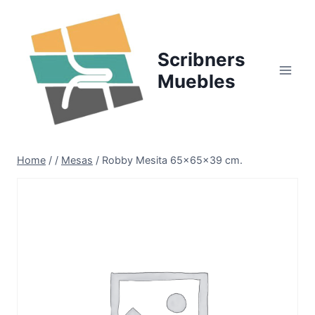
Skip
to
content
Scribners
Muebles
Home
/
/
Mesas
/
Robby Mesita 65x65x39 cm.